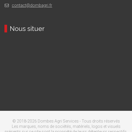
contact@dombagri.fr
Nous situer
© 2018-2026 Dombes Agri Services - Tous droits réservés
Les marques, noms de sociétés, matériels, logos et visuels
présents sur ce site sont la propriété de leurs détenteurs respectifs,